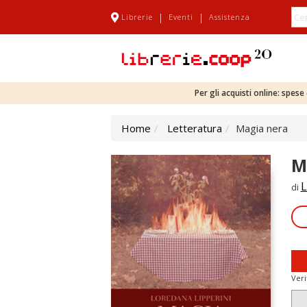
|
|
Librerie
Eventi
Assistenza
Per gli acquisti online: spes
Home
Letteratura
Magia nera
M
L
di
Veri