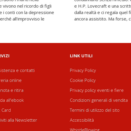
vivono nel ricordo di figli
limpida, l'autrice ci rapisce
 i conti con la depressione
teso a cui finora non abbiamo
rché all'improvviso le
ancora assistito. Ma forse, c
RVIZI
LINK UTILI
istenza e contatti
Privacy Policy
reria online
Cookie Policy
nota e ritira
Privacy policy eventi e fiere
da all'ebook
Condizioni generali di vendita
t Card
Termini di utilizzo del sito
riviti alla Newsletter
Accessibilità
WhistleBlowing