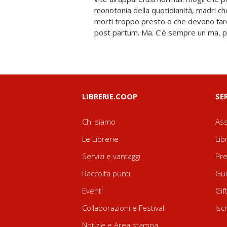
monotonia della quotidianità, madri che 
e H.P. Lovecraft e una scrittura sicura e 
morti troppo presto o che devono fare
dalla realtà e ci regala quel finale inat
post partum. Ma. C'è sempre un ma, pe
LIBRERIE.COOP
SE
Chi siamo
Ass
Le Librerie
Lib
Servizi e vantaggi
Pre
Raccolta punti
Gui
Eventi
Gif
Collaborazioni e Festival
Isc
Notizie e Area stampa