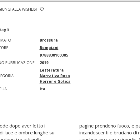
IUNGI ALLA WISHLIST
tagli
RMATO
Brossura
TORE
Bompiani
N
9788830100305
O PUBBLICAZIONE
2019
Letteratura
EGORIA
Narrativa Rosa
Horror e Gotica
GUA
ita
iede dopo aver letto i
aure, rabbia si fanno
 di luce e ombre lunghe su
nnichiliscono, salvano o
erdono i mariti nella
morati a Stephen King