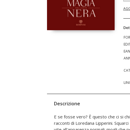
AGG
Det
FO
EDI
EA
ANN
CAT
LIN
Descrizione
E se fosse vero? È questo che ci si ch
pagine prendono fuoco, e passioni, p
racconti di Loredana Lipperini. Squarci
incandescenti e bruciano di magia, a
vite all'apparenza normali: mogli che p
condannano senza rimedio. Con omaggi inna