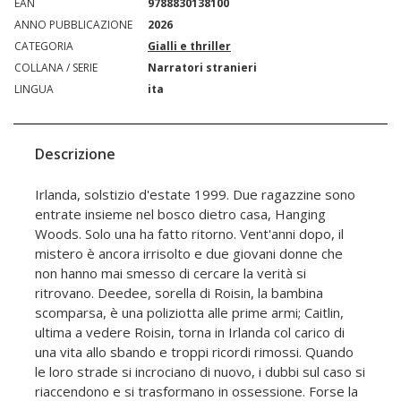
EAN
9788830138100
ANNO PUBBLICAZIONE
2026
CATEGORIA
Gialli e thriller
COLLANA / SERIE
Narratori stranieri
LINGUA
ita
Descrizione
Irlanda, solstizio d'estate 1999. Due ragazzine sono
entrate insieme nel bosco dietro casa, Hanging
Woods. Solo una ha fatto ritorno. Vent'anni dopo, il
mistero è ancora irrisolto e due giovani donne che
non hanno mai smesso di cercare la verità si
ritrovano. Deedee, sorella di Roisin, la bambina
scomparsa, è una poliziotta alle prime armi; Caitlin,
ultima a vedere Roisin, torna in Irlanda col carico di
una vita allo sbando e troppi ricordi rimossi. Quando
le loro strade si incrociano di nuovo, i dubbi sul caso si
riaccendono e si trasformano in ossessione. Forse la