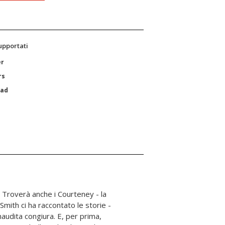
supportati
er
rs
Pad