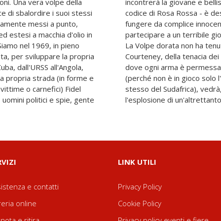
oni. Una vera volpe della
la, colei che - col nome in
ce di sbalordire i suoi stessi
dere nella tela del ragno, a
tamente messi a punto,
re un infame ricatto, a
ed estesi a macchia d'olio in
naggio industriale e politico.
. Siamo nel 1969, in pieno
 conto della forza dei
ta, per sviluppare la propria
 sangue. E lo scontro finale,
uba, dall'URSS all'Angola,
po di lotta è legittimo
lla propria strada (in forme e
a famiglia, ma anche il futuro
ittime o carnefici) Fidel
o il micidiale attacco,
 uomini politici e spie, gente
l'esplosione di un'altrettanto 
RVIZI
LINK UTILI
istenza e contatti
Privacy Policy
reria online
Cookie Policy
nota e ritira
Privacy policy eventi e fiere