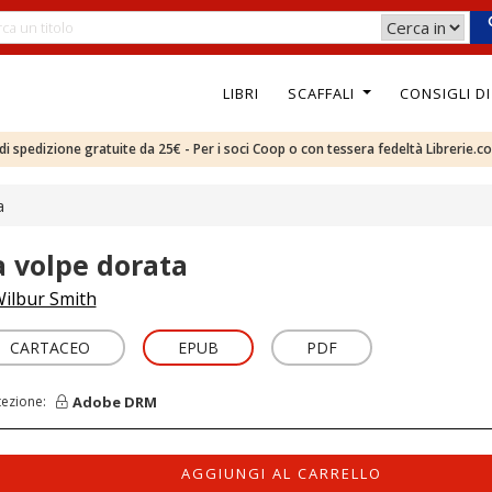
LIBRI
SCAFFALI
CONSIGLI D
e di spedizione gratuite da 25€ - Per i soci Coop o con tessera fedeltà Librerie.c
a
a volpe dorata
ilbur Smith
CARTACEO
EPUB
PDF
Adobe DRM
tezione:
AGGIUNGI AL CARRELLO