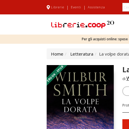
|
|
Librerie
Eventi
Assistenza
Per gli acquisti online: spes
Home
Letteratura
La volpe dorat
EBOOK - EPUB
L
W
di
Pro