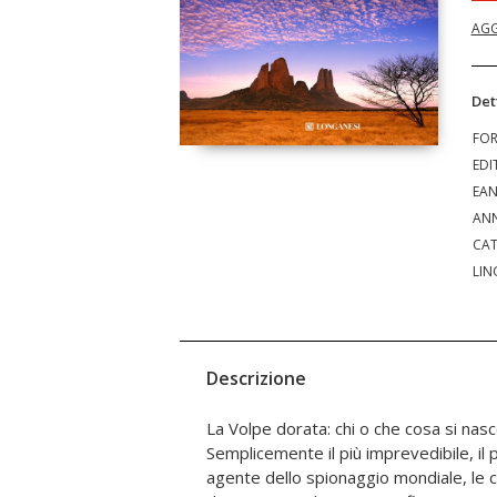
AGG
Det
FO
EDI
EA
ANN
CAT
LIN
Descrizione
La Volpe dorata: chi o che cosa si na
di potere e gente di finanza. Trove
Semplicemente il più imprevedibile, il pi
grande famiglia di cui Wilbur Smith ci 
agente dello spionaggio mondiale, le c
vittime questa volta di una inaudita cong