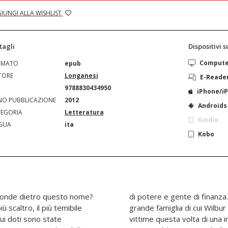
IUNGI ALLA WISHLIST
tagli
Dispositivi 
Comput
RMATO
epub
TORE
Longanesi
E-Reade
N
9788830434950
iPhone/i
O PUBBLICAZIONE
2012
Androids
EGORIA
Letteratura
Kindle
GUA
ita
Kobo
sconde dietro questo nome?
rà anche i Courteney - la
ù scaltro, il più temibile
ha raccontato le storie -
ui doti sono state
iura. E, per prima,