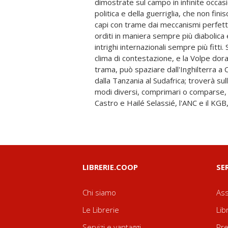
dimostrate sul campo in infinite occasi
incontrerà la giovane e bellissima Isabel
politica e della guerriglia, che non finis
codice di Rosa Rossa - è destinata a ca
capi con trame dai meccanismi perfet
fungere da complice innocente, a subi
orditi in maniera sempre più diabolica 
partecipare a un terribile gioco di spio
intrighi internazionali sempre più fitti
La Volpe dorata non ha tenuto però
clima di contestazione, e la Volpe dora
Courteney, della tenacia dei vincoli di
trama, può spaziare dall'Inghilterra a C
dove ogni arma è permessa e ogni ti
dalla Tanzania al Sudafrica; troverà su
(perché non è in gioco solo l'onore dell
modi diversi, comprimari o comparse, v
stesso del Sudafrica), vedrà, contr
Castro e Hailé Selassié, l'ANC e il KGB,
LIBRERIE.COOP
SE
Chi siamo
Ass
Le Librerie
Lib
Servizi e vantaggi
Pre