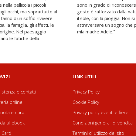
nella pellicola i piccoli
one in generazione. Ogni
agli occhi, ma soprattutto al
l contatto con la terra, con
i fanno d'un soffio rivivere
orsi e ricorsi storici, ma di
, la famiglia, gli affetti, le
 concretezza della vita di
'origine. Nel paesaggio
mia madre Adele."
ano le fatiche della
RVIZI
LINK UTILI
istenza e contatti
Privacy Policy
reria online
Cookie Policy
nota e ritira
Privacy policy eventi e fiere
da all'ebook
Condizioni generali di vendita
t Card
Termini di utilizzo del sito