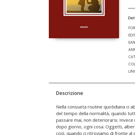
Det
FO
EDI
EA
ANN
CAT
COL
LIN
Descrizione
Nella consueta routine quotidiana ci 
campagna, l'allegria delle feste, la pac
del tempo della normalità, quando tu
intrecciano ad una lenta metamorf
passare mai, non deteriorarsi. Invece
un'indissolubile legame tra madre e fi
dopo giorno, ogni cosa. Oggetti, alberi
riflette Cecilia "si compiono dei miracol
così, quando ci ritroviamo di fronte al
unito i loro abitanti, i quali si sono co