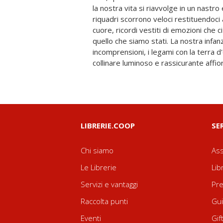
la nostra vita si riavvolge in un nastro e 
sono in grado di riconoscersi di generazi
riquadri scorrono veloci restituendoci 
gesto è rafforzato dalla naturalezza de
cuore, ricordi vestiti di emozioni che c
il sole, con la pioggia. Non si tratta di c
quello che siamo stati. La nostra infanzia
attraversare un sogno che per me ha la
incomprensioni, i legami con la terra d
collinare luminoso e rassicurante affior
LIBRERIE.COOP
SE
Chi siamo
Ass
Le Librerie
Lib
Servizi e vantaggi
Pre
Raccolta punti
Gui
Eventi
Gif