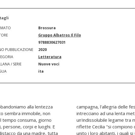
tagli
RMATO
Brossura
TORE
Gruppo Albatros Il Filo
N
9788830627031
O PUBBLICAZIONE
2020
EGORIA
Letteratura
LANA / SERIE
Nuove voci
GUA
ita
abbandoniamo alla lentezza
atezza degli affetti che si
tto sembra immobile, non
osi dei sentimenti, in
 il tempo consuma, giorno
glia. "Tra queste colline"
, persone, corpi e luoghi. E
i, grazie ai legami che hanno
 distacco da una madre, tutta
nosciuti per quello che erano e