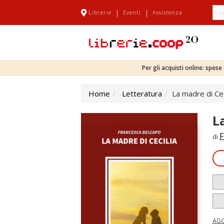
|
|
Librerie
Eventi
Assistenza
Per gli acquisti online: spes
Home
Letteratura
La madre di Cec
L
F
di
AGG