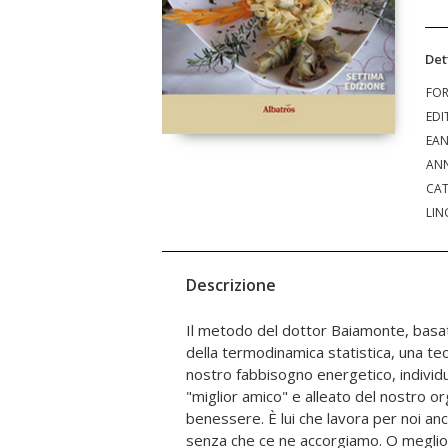
Det
FO
EDI
EA
ANN
CAT
LIN
Descrizione
Il metodo del dottor Baiamonte, basat
perché nel frattempo stiamo dima
della termodinamica statistica, una teor
alimentare lo sforzo fisico non è essenzi
nostro fabbisogno energetico, individ
solo come consumo calorico: ciò ch
"miglior amico" e alleato del nostro o
metabolismo basale il quale, come una ca
benessere. È lui che lavora per noi a
senza che ce ne accorgiamo. O meglio