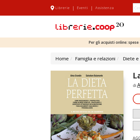
|
|
Librerie
Eventi
Assistenza
Per gli acquisti online: spes
Home
Famiglia e relazioni
Diete e
L
A
di
AGG