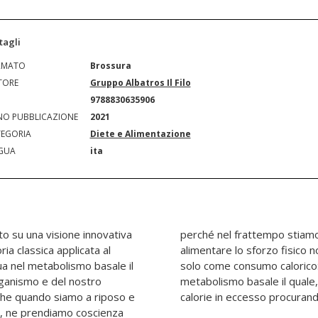
tagli
RMATO
Brossura
TORE
Gruppo Albatros Il Filo
N
9788830635906
O PUBBLICAZIONE
2021
EGORIA
Diete e Alimentazione
GUA
ita
o su una visione innovativa
grendo. In questo regime
ia classica applicata al
ale, soprattutto se inteso
ua nel metabolismo basale il
e si attiva, invece, è il
rganismo e del nostro
ldaia, brucia tutte le
nche quando siamo a riposo e
calorie in eccesso procurand
, ne prendiamo coscienza