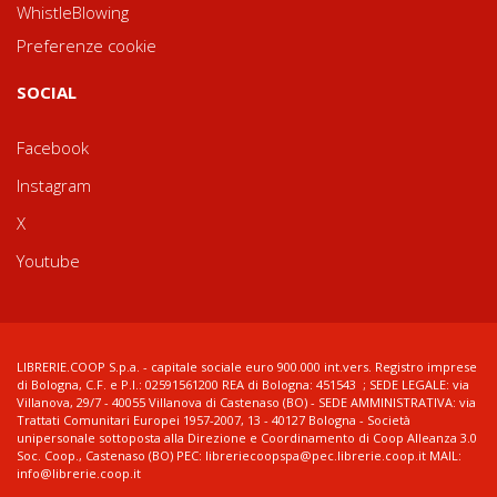
WhistleBlowing
Preferenze cookie
SOCIAL
Facebook
Instagram
X
Youtube
LIBRERIE.COOP S.p.a. - capitale sociale euro 900.000 int.vers. Registro imprese
di Bologna, C.F. e P.I.: 02591561200 REA di Bologna: 451543 ; SEDE LEGALE: via
Villanova, 29/7 - 40055 Villanova di Castenaso (BO) - SEDE AMMINISTRATIVA: via
Trattati Comunitari Europei 1957-2007, 13 - 40127 Bologna - Società
unipersonale sottoposta alla Direzione e Coordinamento di Coop Alleanza 3.0
Soc. Coop., Castenaso (BO) PEC: libreriecoopspa@pec.librerie.coop.it MAIL:
info@librerie.coop.it