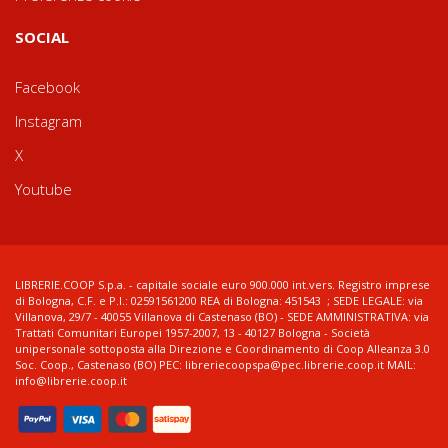
SOCIAL
Facebook
Instagram
X
Youtube
LIBRERIE.COOP S.p.a. - capitale sociale euro 900.000 int.vers. Registro imprese
di Bologna, C.F. e P.I.: 02591561200 REA di Bologna: 451543 ; SEDE LEGALE: via
Villanova, 29/7 - 40055 Villanova di Castenaso (BO) - SEDE AMMINISTRATIVA: via
Trattati Comunitari Europei 1957-2007, 13 - 40127 Bologna - Società
unipersonale sottoposta alla Direzione e Coordinamento di Coop Alleanza 3.0
Soc. Coop., Castenaso (BO) PEC: libreriecoopspa@pec.librerie.coop.it MAIL:
info@librerie.coop.it