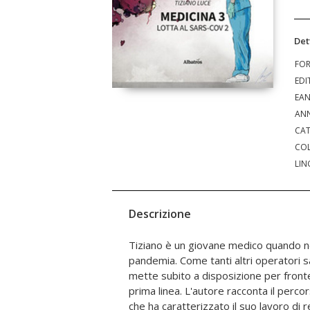
Det
FO
EDI
EA
ANN
CAT
COL
LIN
Descrizione
Tiziano è un giovane medico quando n
covid. Il confrontarsi con un virus ancora sco
pandemia. Come tanti altri operatori sani
le gioie, le sconfitte, il tentativo di crear
mette subito a disposizione per front
più possibile sereno in un contesto emerg
prima linea. L'autore racconta il perc
che ha caratterizzato il suo lavoro di 