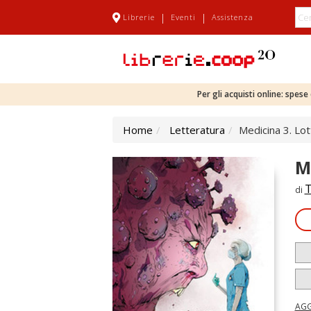
|
|
Librerie
Eventi
Assistenza
Per gli acquisti online: spes
Home
Letteratura
Medicina 3. Lot
M
T
di
AGG