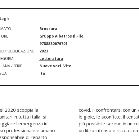
tagli
RMATO
Brossura
TORE
Gruppo Albatros Il Filo
N
9788830676701
O PUBBLICAZIONE
2023
EGORIA
Letteratura
LANA / SERIE
Nuove voci. Vite
GUA
ita
el 2020 scoppia la
nosciuto e pericoloso,
tari in tutta Italia, si
e un ambiente lavorativo il
eggiare l'emergenza in
enziale sono descritti in
orso professionale e umano
un libro intenso e ricco di em
responsabile di reparto