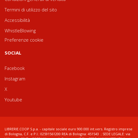
Termini di utilizzo del sito
Accessibilità
WhistleBlowing
Preferenze cookie
SOCIAL
Facebook
Instagram
X
Youtube
LIBRERIE.COOP S.p.a. - capitale sociale euro 900.000 int.vers. Registro imprese
di Bologna, C.F. e P.I.: 02591561200 REA di Bologna: 451543 ; SEDE LEGALE: via