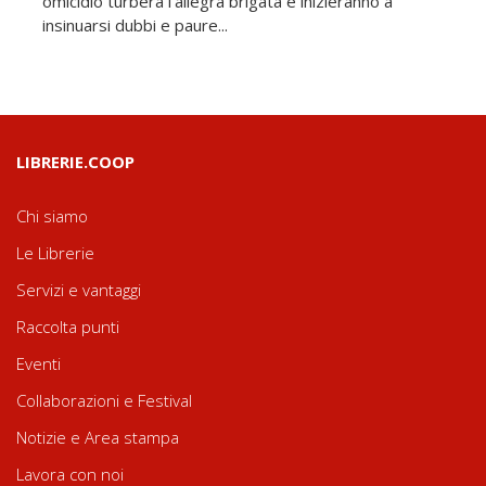
omicidio turberà l'allegra brigata e inizieranno a
insinuarsi dubbi e paure...
LIBRERIE.COOP
Chi siamo
Le Librerie
Servizi e vantaggi
Raccolta punti
Eventi
Collaborazioni e Festival
Notizie e Area stampa
Lavora con noi