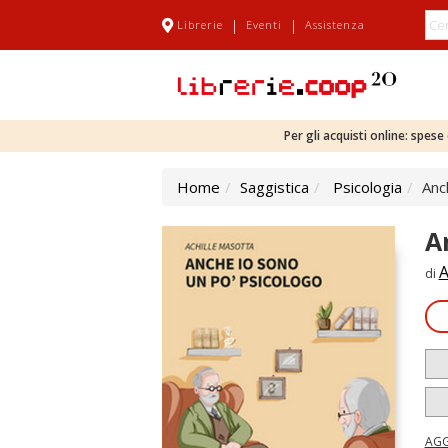
|
|
Librerie
Eventi
Assistenza
Per gli acquisti online: spes
Home
Saggistica
Psicologia
Anc
A
A
di
AGG