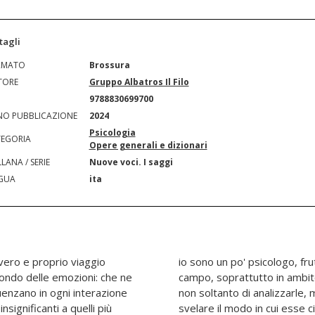
tagli
RMATO
Brossura
TORE
Gruppo Albatros Il Filo
N
9788830699700
O PUBBLICAZIONE
2024
Psicologia
EGORIA
Opere generali e dizionari
LANA / SERIE
Nuove voci. I saggi
GUA
ita
vero e proprio viaggio
sperienza decennale sul
mondo delle emozioni: che ne
ico, si pone come obiettivo
uenzano in ogni interazione
irle fin nella loro essenza e
significanti a quelli più
e quello in cui le varie