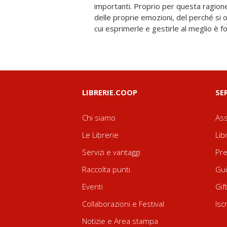
importanti. Proprio per questa ragion
dimensioni della nostra identità inte
delle proprie emozioni, del perché si o
fornendo al nostro "psicologo interiore
cui esprimerle e gestirle al meglio è 
LIBRERIE.COOP
SE
Chi siamo
Ass
Le Librerie
Lib
Servizi e vantaggi
Pre
Raccolta punti
Gui
Eventi
Gif
Collaborazioni e Festival
Isc
Notizie e Area stampa