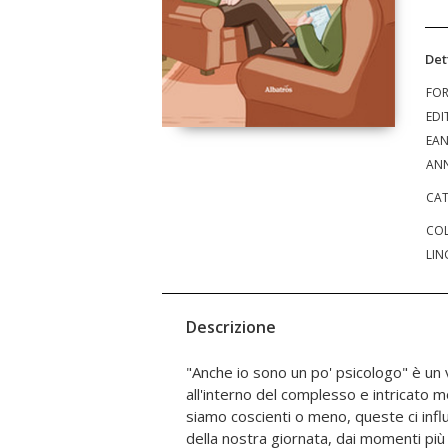
Det
FO
EDI
EA
ANN
CAT
COL
LIN
Descrizione
"Anche io sono un po' psicologo" è un 
io sono un po' psicologo, frutto di un'e
all'interno del complesso e intricato 
campo, soprattutto in ambito scolast
siamo coscienti o meno, queste ci infl
non soltanto di analizzarle, ma di scopr
della nostra giornata, dai momenti più in
svelare il modo in cui esse ci guidano 