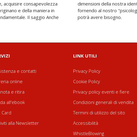
e, acquisire consapevolezza
ragiscono l'una con l'altra,
riginano e della maniera in
" tutti gli strumenti di cui
fondamentale. Il saggio Anche
potrà avere bisogno.
RVIZI
LINK UTILI
istenza e contatti
Privacy Policy
reria online
Cookie Policy
nota e ritira
Privacy policy eventi e fiere
da all'ebook
Condizioni generali di vendita
t Card
Termini di utilizzo del sito
riviti alla Newsletter
Accessibilità
WhistleBlowing