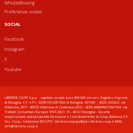
WhistleBlowing
Preferenze cookie
SOCIAL
Facebook
Instagram
X
Youtube
LIBRERIE.COOP S.p.a. - capitale sociale euro 900.000 int.vers. Registro imprese
di Bologna, C.F. e P.I.: 02591561200 REA di Bologna: 451543 ; SEDE LEGALE: via
Villanova, 29/7 - 40055 Villanova di Castenaso (BO) - SEDE AMMINISTRATIVA: via
Trattati Comunitari Europei 1957-2007, 13 - 40127 Bologna - Società
unipersonale sottoposta alla Direzione e Coordinamento di Coop Alleanza 3.0
Soc. Coop., Castenaso (BO) PEC: libreriecoopspa@pec.librerie.coop.it MAIL:
info@librerie.coop.it