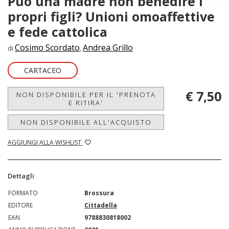
Può una madre non benedire i
propri figli? Unioni omoaffettive
e fede cattolica
Cosimo Scordato
Andrea Grillo
di
,
CARTACEO
€ 7,50
NON DISPONIBILE PER IL 'PRENOTA
E RITIRA'
NON DISPONIBILE ALL'ACQUISTO
AGGIUNGI ALLA WISHLIST
Dettagli
FORMATO
Brossura
EDITORE
Cittadella
EAN
9788830818002