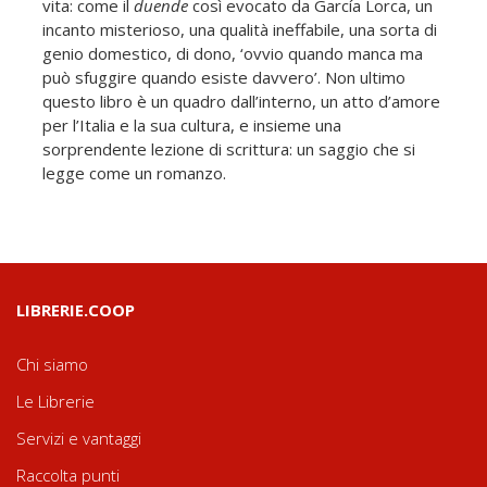
vita: come il
duende
così evocato da García Lorca, un
incanto misterioso, una qualità ineffabile, una sorta di
genio domestico, di dono, ‘ovvio quando manca ma
può sfuggire quando esiste davvero’. Non ultimo
questo libro è un quadro dall’interno, un atto d’amore
per l’Italia e la sua cultura, e insieme una
sorprendente lezione di scrittura: un saggio che si
legge come un romanzo.
LIBRERIE.COOP
Chi siamo
Le Librerie
Servizi e vantaggi
Raccolta punti