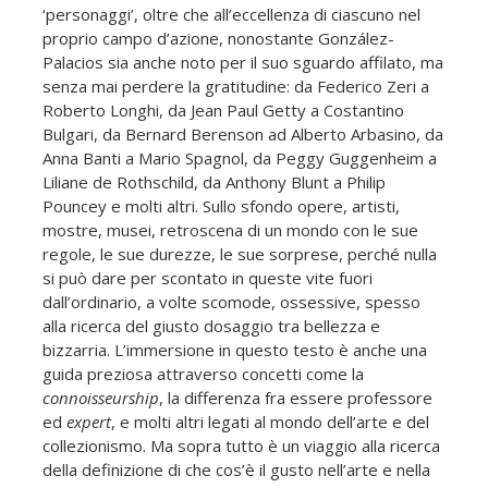
‘personaggi’, oltre che all’eccellenza di ciascuno nel
proprio campo d’azione, nonostante González-
Palacios sia anche noto per il suo sguardo affilato, ma
senza mai perdere la gratitudine: da Federico Zeri a
Roberto Longhi, da Jean Paul Getty a Costantino
Bulgari, da Bernard Berenson ad Alberto Arbasino, da
Anna Banti a Mario Spagnol, da Peggy Guggenheim a
Liliane de Rothschild, da Anthony Blunt a Philip
Pouncey e molti altri. Sullo sfondo opere, artisti,
mostre, musei, retroscena di un mondo con le sue
regole, le sue durezze, le sue sorprese, perché nulla
si può dare per scontato in queste vite fuori
dall’ordinario, a volte scomode, ossessive, spesso
alla ricerca del giusto dosaggio tra bellezza e
bizzarria. L’immersione in questo testo è anche una
guida preziosa attraverso concetti come la
connoisseurship
, la differenza fra essere professore
ed
expert
, e molti altri legati al mondo dell’arte e del
collezionismo. Ma sopra tutto è un viaggio alla ricerca
della definizione di che cos’è il gusto nell’arte e nella