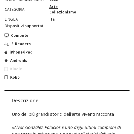
Arte
CATEGORIA
Collezionismo
LINGUA
ita
Dispositivi supportati
Computer
E-Readers
iPhone/iPad
Androids
Kindle
Kobo
Descrizione
Uno dei più grandi storici dell’arte viventi racconta
«
Alvar González-Palacios è uno degli ultimi campioni di
una razza in estinzione, una genia di storici dell'arte