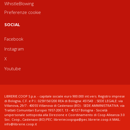
WhistleBlowing
Preferenze cookie
SOCIAL
Facebook
Instagram
X
Youtube
LIBRERIE.COOP S.p.a. - capitale sociale euro 900.000 int.vers. Registro imprese
di Bologna, C.F. e P.I.: 02591561200 REA di Bologna: 451543 ; SEDE LEGALE: via
Villanova, 29/7 - 40055 Villanova di Castenaso (BO) - SEDE AMMINISTRATIVA: via
Trattati Comunitari Europei 1957-2007, 13 - 40127 Bologna - Società
unipersonale sottoposta alla Direzione e Coordinamento di Coop Alleanza 3.0
Soc. Coop., Castenaso (BO) PEC: libreriecoopspa@pec.librerie.coop.it MAIL:
info@librerie.coop.it