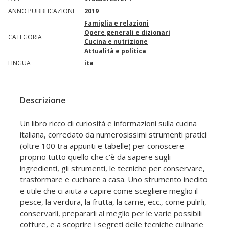
ANNO PUBBLICAZIONE
2019
Famiglia e relazioni
Opere generali e dizionari
CATEGORIA
Cucina e nutrizione
Attualità e politica
LINGUA
ita
Descrizione
Un libro ricco di curiosità e informazioni sulla cucina
italiana, corredato da numerosissimi strumenti pratici
(oltre 100 tra appunti e tabelle) per conoscere
proprio tutto quello che c'è da sapere sugli
ingredienti, gli strumenti, le tecniche per conservare,
trasformare e cucinare a casa. Uno strumento inedito
e utile che ci aiuta a capire come scegliere meglio il
pesce, la verdura, la frutta, la carne, ecc., come pulirli,
conservarli, prepararli al meglio per le varie possibili
cotture, e a scoprire i segreti delle tecniche culinarie