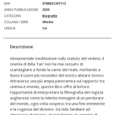
EAN
9788831267113
ANNO PUBBLICAZIONE
2025
CATEGORIA
Biografie
COLLANA / SERIE
iMedia
LINGUA
ita
Descrizione
Monumentale meditazione sullo statuto del vedere, il
cinema di Béla Tarr non ha mai cessato di
scandagliare a fondo la carne del reale, mettendo a
fuoco il cuore più recondito del nostro abitare storico.
Attraverso una più ampia panoramica sul rapporto tra
cinema e mondo, questo libro offre al lettore
l'opportunità di interpretare la filmografia del regista
ungherese come la ridente immagine di un perdurare
del mondo, ogni volta sospeso tra una fine imminente
e la cogenza del divenire. Da nido familiare ad
almanacco d'autunno, da perdizione, le armonie di