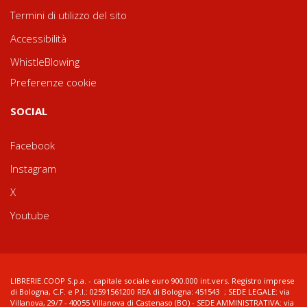
Termini di utilizzo del sito
Accessibilità
WhistleBlowing
Preferenze cookie
SOCIAL
Facebook
Instagram
X
Youtube
LIBRERIE.COOP S.p.a. - capitale sociale euro 900.000 int.vers. Registro imprese
di Bologna, C.F. e P.I.: 02591561200 REA di Bologna: 451543 ; SEDE LEGALE: via
Villanova, 29/7 - 40055 Villanova di Castenaso (BO) - SEDE AMMINISTRATIVA: via