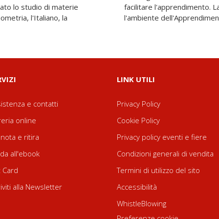
ato lo studio di materie
ll'Intelligenza Emotiva è
metria, l'Italiano, la
l'ambiente dell'Apprendimen
RVIZI
LINK UTILI
istenza e contatti
Privacy Policy
reria online
Cookie Policy
nota e ritira
Privacy policy eventi e fiere
da all'ebook
Condizioni generali di vendita
t Card
Termini di utilizzo del sito
riviti alla Newsletter
Accessibilità
WhistleBlowing
Preferenze cookie