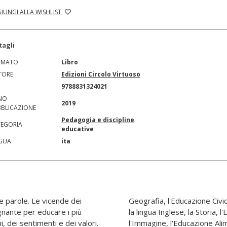
IUNGI ALLA WISHLIST
tagli
RMATO
Libro
TORE
Edizioni Circolo Virtuoso
N
9788831324021
NO
2019
BLICAZIONE
Pedagogia e discipline
EGORIA
educative
GUA
ita
e parole. Le vicende dei
one Stradale e Ambientale,
gnante per educare i più
ne alla Legalità, l'Arte e
, dei sentimenti e dei valori.
 le Scienze, con lo scopo di