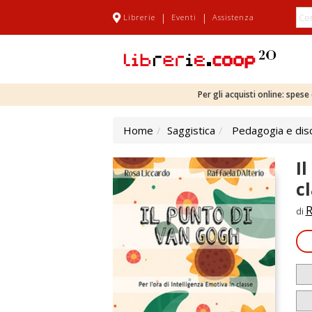
|
|
Librerie
Eventi
Assistenza
Per gli acquisti online: spes
Home
Saggistica
Pedagogia e disc
I
c
R
di