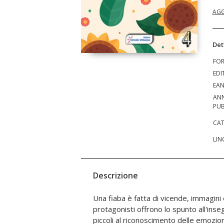
AGG
Det
FO
EDI
EA
AN
PUB
CAT
LIN
Descrizione
Una fiaba è fatta di vicende, immagini 
Geografia, l'Educazione Civica, l'Educazi
protagonisti offrono lo spunto all'inse
la lingua Inglese, la Storia, l'Educazio
piccoli al riconoscimento delle emozioni
l'Immagine, l'Educazione Alimentare e