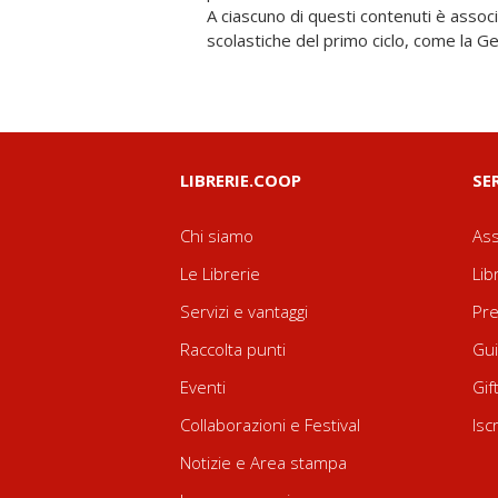
A ciascuno di questi contenuti è associ
facilitare l'apprendimento. La scuola de
scolastiche del primo ciclo, come la Geo
LIBRERIE.COOP
SE
Chi siamo
Ass
Le Librerie
Lib
Servizi e vantaggi
Pre
Raccolta punti
Gui
Eventi
Gif
Collaborazioni e Festival
Isc
Notizie e Area stampa