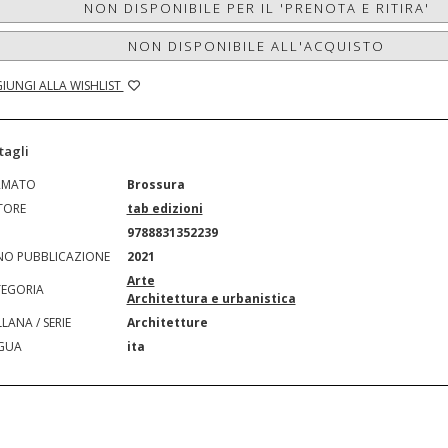
NON DISPONIBILE PER IL 'PRENOTA E RITIRA'
NON DISPONIBILE ALL'ACQUISTO
IUNGI ALLA WISHLIST
tagli
RMATO
Brossura
TORE
tab edizioni
N
9788831352239
O PUBBLICAZIONE
2021
Arte
EGORIA
Architettura e urbanistica
LANA / SERIE
Architetture
GUA
ita