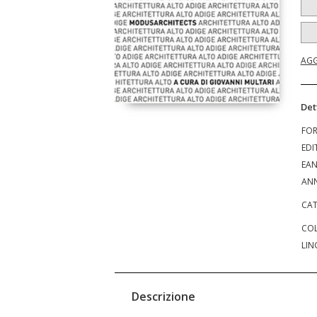
AGG
Det
FO
EDI
EA
ANN
CAT
COL
LIN
Descrizione