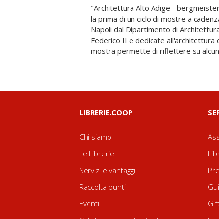
"Architettura Alto Adige - bergmeiste
ricerche sul progetto e sulla costr
la prima di un ciclo di mostre a caden
radicata nella tradizione dei nostri terri
Napoli dal Dipartimento di Architettura
cultura che, a partire dalla localizzazio
Federico II e dedicate all'architettura
le variazioni di un modello e il suo
mostra permette di riflettere su alcune
LIBRERIE.COOP
SE
Chi siamo
Ass
Le Librerie
Lib
Servizi e vantaggi
Pre
Raccolta punti
Gui
Eventi
Gif