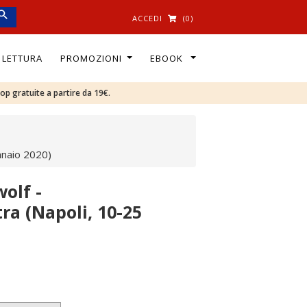
ACCEDI
(0)
I LETTURA
PROMOZIONI
EBOOK
oop gratuite a partire da 19€.
nnaio 2020)
olf -
ra (Napoli, 10-25