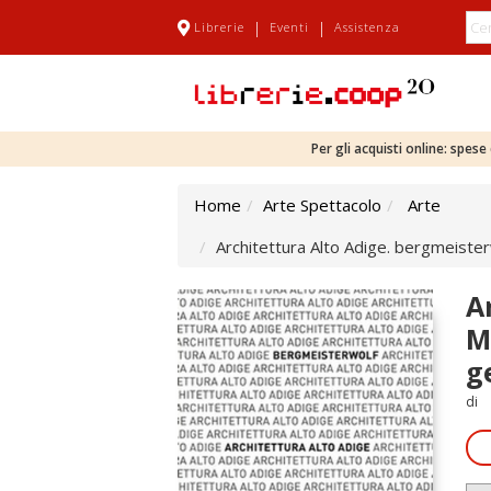
|
|
Librerie
Eventi
Assistenza
Per gli acquisti online: spes
Home
Arte Spettacolo
Arte
Architettura Alto Adige. bergmeiste
A
M
g
di