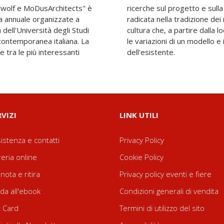
rwolf e MoDusArchitects" è
uzione di una architettura
za annuale organizzate a
tori ed espressione di una
 dell'Università degli Studi
ne, si occupa di investigare
 contemporanea italiana. La
 adattarsi e farsi carico
 tra le più interessanti
dell'esistente.
RVIZI
LINK UTILI
istenza e contatti
Privacy Policy
reria online
Cookie Policy
nota e ritira
Privacy policy eventi e fiere
da all'ebook
Condizioni generali di vendita
t Card
Termini di utilizzo del sito