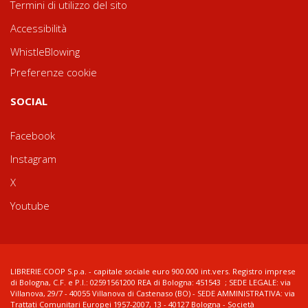
Termini di utilizzo del sito
Accessibilità
WhistleBlowing
Preferenze cookie
SOCIAL
Facebook
Instagram
X
Youtube
LIBRERIE.COOP S.p.a. - capitale sociale euro 900.000 int.vers. Registro imprese
di Bologna, C.F. e P.I.: 02591561200 REA di Bologna: 451543 ; SEDE LEGALE: via
Villanova, 29/7 - 40055 Villanova di Castenaso (BO) - SEDE AMMINISTRATIVA: via
Trattati Comunitari Europei 1957-2007, 13 - 40127 Bologna - Società