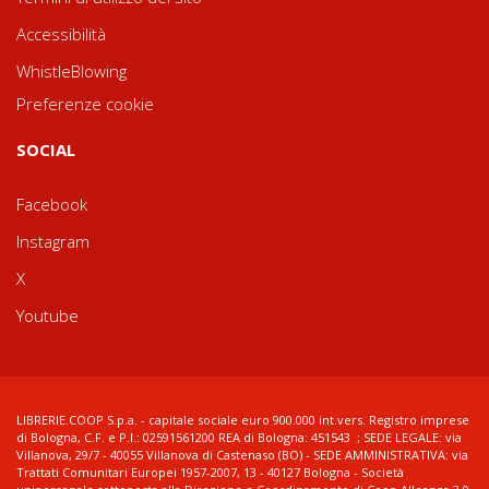
Accessibilità
WhistleBlowing
Preferenze cookie
SOCIAL
Facebook
Instagram
X
Youtube
LIBRERIE.COOP S.p.a. - capitale sociale euro 900.000 int.vers. Registro imprese
di Bologna, C.F. e P.I.: 02591561200 REA di Bologna: 451543 ; SEDE LEGALE: via
Villanova, 29/7 - 40055 Villanova di Castenaso (BO) - SEDE AMMINISTRATIVA: via
Trattati Comunitari Europei 1957-2007, 13 - 40127 Bologna - Società