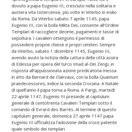
dovuto a papa Eugenio III, cresciuto nella solitaria e
austera vita cistercense, più volte in Viterbo in esilio
da Roma. Da Viterbo sabato 7 aprile 1145, papa
Eugenio III, con la bolla Milita Dei, consente all'Ordine
Templari di raccogliere decime, pagamenti e tasse di
sepoltura. I cavalieri ottengono il permesso di
possedere proprie chiese e propri cimiteri. Sempre
da Viterbo, sabato 1 dicembre 1145, Eugenio III,
avendo avuto la notizia della cattura della città assira
di Edessa per opera del turco Imad al-Din Zengi, in
risposta all'appassionata azione predicatoria messa
in atto da Bernard de Clairvaux, con la bolla Quantum
praedecessores, indice la seconda Crociata. A Natale
di quell'anno il papa torna a Roma. A Parigi, martedì
22 aprile 1147, Eugenio III presiede al capitulum
generale di centotrenta Cavalieri Templari sotto il
comando di Evrard des Barrès. Al termine di questo
capitulum generale, domenica 27 aprile 1147 papa
Eugenio III ufficializza l'adozione della croce patente
quale simbolo dei templari.