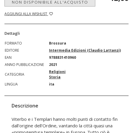
NON DISPONIBILE ALL'ACQUISTO
AGGIUNGI ALLA WISHLIST
Dettagli
FORMATO
Brossura
EDITORE
Intermedia Edizioni (Claudio Lattanzi)
EAN
9788831410960
ANNO PUBBLICAZIONE
2021
Religioni
CATEGORIA
Storia
LINGUA
ita
Descrizione
Viterbo e i Templari hanno molti punti di contatto fin
dall'origine dell'Ordine, vantando la città quasi una
«primogenitura templare» in Europa. Tutto ciò è