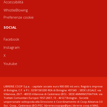
Accessibilità
WhistleBlowing
Preferenze cookie
SOCIAL
Facebook
Instagram
X
Youtube
LIBRERIE.COOP S.p.a. - capitale sociale euro 900.000 int.vers. Registro imprese
di Bologna, C.F. e P.I.: 02591561200 REA di Bologna: 451543 ; SEDE LEGALE: via
Villanova, 29/7 - 40055 Villanova di Castenaso (BO) - SEDE AMMINISTRATIVA: via
Trattati Comunitari Europei 1957-2007, 13 - 40127 Bologna - Società
unipersonale sottoposta alla Direzione e Coordinamento di Coop Alleanza 3.0
Soc. Coop., Castenaso (BO) PEC: libreriecoopspa@pec.librerie.coop.it MAIL: