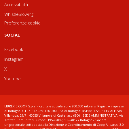
Accessibilità
WhistleBlowing
Preferenze cookie
SOCIAL
Facebook
Instagram
X
Youtube
LIBRERIE.COOP S.p.a. - capitale sociale euro 900.000 int.vers. Registro imprese
di Bologna, C.F. e P.I.: 02591561200 REA di Bologna: 451543 ; SEDE LEGALE: via
Villanova, 29/7 - 40055 Villanova di Castenaso (BO) - SEDE AMMINISTRATIVA: via
Trattati Comunitari Europei 1957-2007, 13 - 40127 Bologna - Società
unipersonale sottoposta alla Direzione e Coordinamento di Coop Alleanza 3.0