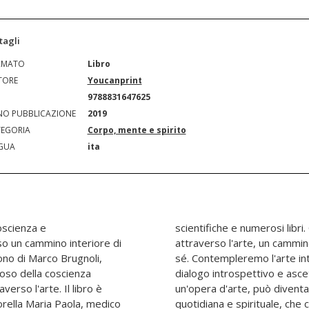
tagli
RMATO
Libro
TORE
Youcanprint
N
9788831647625
O PUBBLICAZIONE
2019
EGORIA
Corpo, mente e spirito
GUA
ita
coscienza e
le favorire,
rso un cammino interiore di
e serenità del più profondo
ono di Marco Brugnoli,
i passi spirituali, in un
ioso della coscienza
ro meditare davanti ad
verso l'arte. Il libro è
rtante energia di vita
orella Maria Paola, medico
dal momento presente, in un