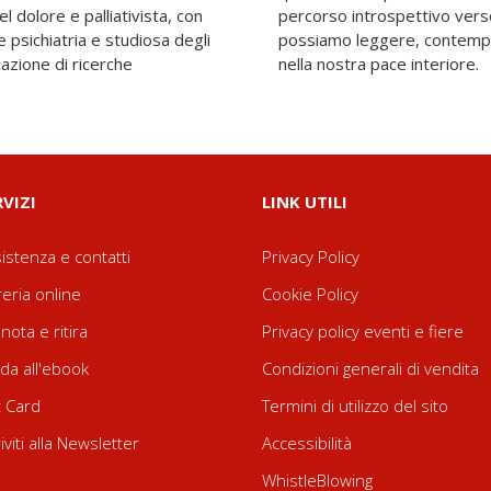
l dolore e palliativista, con
to. Attraverso questo libro
 psichiatria e studiosa degli
itare e riflettere immersi
cazione di ricerche
nella nostra pace interiore.
RVIZI
LINK UTILI
istenza e contatti
Privacy Policy
reria online
Cookie Policy
nota e ritira
Privacy policy eventi e fiere
da all'ebook
Condizioni generali di vendita
t Card
Termini di utilizzo del sito
riviti alla Newsletter
Accessibilità
WhistleBlowing