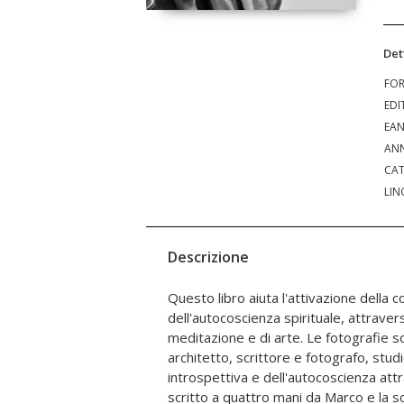
Det
FO
EDI
EA
ANN
CAT
LIN
Descrizione
Questo libro aiuta l'attivazione della 
scientifiche e numerosi libri. Quest'opera vuo
dell'autocoscienza spirituale, attrave
attraverso l'arte, un cammino di pace 
meditazione e di arte. Le fotografie s
sé. Contempleremo l'arte integrata a divers
architetto, scrittore e fotografo, stud
dialogo introspettivo e ascetico. Il nost
introspettiva e dell'autocoscienza attra
un'opera d'arte, può diventare un'impo
scritto a quattro mani da Marco e la s
quotidiana e spirituale, che ci porta 