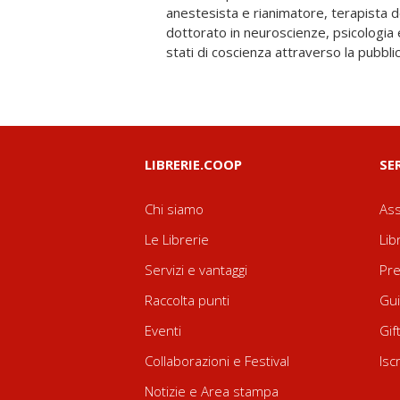
anestesista e rianimatore, terapista de
percorso introspettivo verso l'Assolu
dottorato in neuroscienze, psicologia e
possiamo leggere, contemplare, med
stati di coscienza attraverso la pubbli
LIBRERIE.COOP
SE
Chi siamo
Ass
Le Librerie
Lib
Servizi e vantaggi
Pre
Raccolta punti
Gui
Eventi
Gif
Collaborazioni e Festival
Isc
Notizie e Area stampa