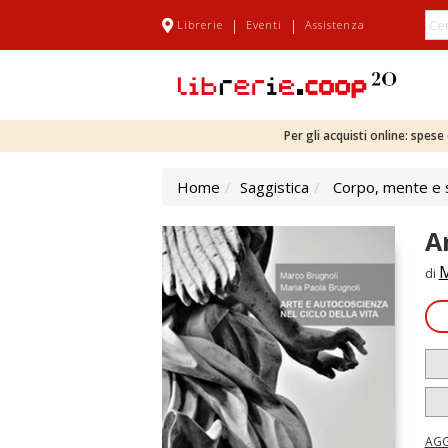
|
|
Librerie
Eventi
Assistenza
Per gli acquisti online: spes
Home
Saggistica
Corpo, mente e s
A
M
di
AGG