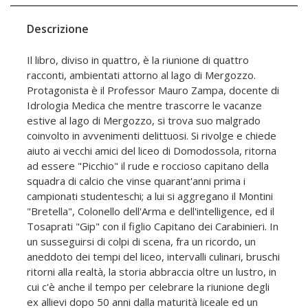
Descrizione
Il libro, diviso in quattro, è la riunione di quattro
racconti, ambientati attorno al lago di Mergozzo.
Protagonista è il Professor Mauro Zampa, docente di
Idrologia Medica che mentre trascorre le vacanze
estive al lago di Mergozzo, si trova suo malgrado
coinvolto in avvenimenti delittuosi. Si rivolge e chiede
aiuto ai vecchi amici del liceo di Domodossola, ritorna
ad essere "Picchio" il rude e roccioso capitano della
squadra di calcio che vinse quarant'anni prima i
campionati studenteschi; a lui si aggregano il Montini
"Bretella", Colonello dell'Arma e dell'intelligence, ed il
Tosaprati "Gip" con il figlio Capitano dei Carabinieri. In
un susseguirsi di colpi di scena, fra un ricordo, un
aneddoto dei tempi del liceo, intervalli culinari, bruschi
ritorni alla realtà, la storia abbraccia oltre un lustro, in
cui c'è anche il tempo per celebrare la riunione degli
ex allievi dopo 50 anni dalla maturità liceale ed un