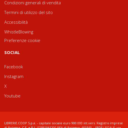
Condizioni generali di vendita
Termini di utilizzo del sito
Accessibilità
WhistleBlowing
Preferenze cookie
SOCIAL
Facebook
Instagram
X
Youtube
LIBRERIE.COOP S.p.a. - capitale sociale euro 900.000 int.vers. Registro imprese
di Bologna, C.F. e P.I.: 02591561200 REA di Bologna: 451543 ; SEDE LEGALE: via