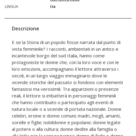
LINGUA
ita
Descrizione
E se la Storia di un popolo fosse narrata dal punto di
vista femminile? I racconti, ambientati in un antico e
incantevole borgo del sud Italia, hanno come
protagoniste le donne che, con la loro voce e con le
loro emozioni, accompagnano il lettore attraverso i
secoli, in un lungo viaggio immaginario dove le
vicende storiche del passato si fondono con elementi
fantasiosi ma verosimili. Tra apparizioni o presenze
reali, il lettore si imbatterà in personaggi femminili
che hanno contribuito o partecipato agli eventi di
natura locale o a vicende di portata nazionale. Donne
celebri, eroine e donne comuni; madri, mogli, amanti,
sorelle e figlie; nobildonne e popolane; donne legate
al potere o alla cultura; donne dedite alla famiglia o
alla lotta per la sopravvivenza; donne di fede o donne