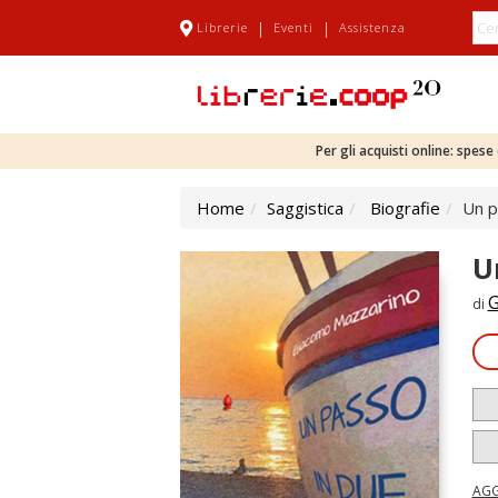
|
|
Librerie
Eventi
Assistenza
Per gli acquisti online: spes
Home
Saggistica
Biografie
Un p
U
G
di
AGG