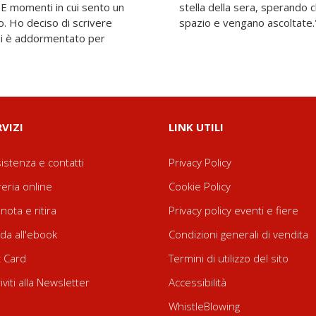
. E momenti in cui sento un
ie parole attraversino lo
o. Ho deciso di scrivere
spazio e vengano ascoltate.
 si è addormentato per
RVIZI
LINK UTILI
istenza e contatti
Privacy Policy
reria online
Cookie Policy
nota e ritira
Privacy policy eventi e fiere
da all'ebook
Condizioni generali di vendita
t Card
Termini di utilizzo del sito
riviti alla Newsletter
Accessibilità
WhistleBlowing