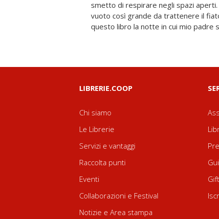
smetto di respirare negli spazi aperti
stella della sera, sperando che le m
vuoto così grande da trattenere il fiat
questo libro la notte in cui mio padre
LIBRERIE.COOP
SE
Chi siamo
Ass
Le Librerie
Lib
Servizi e vantaggi
Pre
Raccolta punti
Gui
Eventi
Gif
Collaborazioni e Festival
Isc
Notizie e Area stampa