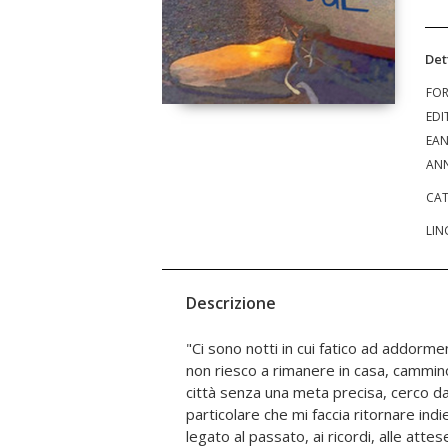
Det
FO
EDI
EA
ANN
CAT
LIN
Descrizione
"Ci sono notti in cui fatico ad addormen
sempre, in un letto d'ospedale, con me
non riesco a rimanere in casa, cammino
me, di noi, di ciò che abbiamo condiviso,
città senza una meta precisa, cerco d
anche grazie a lui. Perché mio padre era qu
particolare che mi faccia ritornare in
ogni figlio dovrebbe avere. E anche se s
legato al passato, ai ricordi, alle atte
ogni tanto quando fa buio alzo gli occhi 