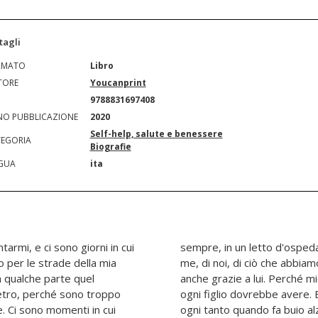
tagli
RMATO
Libro
TORE
Youcanprint
N
9788831697408
O PUBBLICAZIONE
2020
Self-help, salute e benessere
EGORIA
Biografie
GUA
ita
tarmi, e ci sono giorni in cui
 accanto. Per raccontarvi di
 per le strade della mia
 di ciò che sono diventato
a qualche parte quel
esto: era l'esempio che
dietro, perché sono troppo
ono passati giorni e mesi,
se. Ci sono momenti in cui
al cielo e parlo alla prima