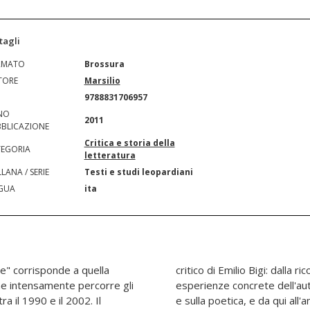
tagli
RMATO
Brossura
TORE
Marsilio
N
9788831706957
NO
2011
BLICAZIONE
Critica e storia della
EGORIA
letteratura
LANA / SERIE
Testi e studi leopardiani
GUA
ita
ale" corrisponde a quella
del contesto storico e delle
 che intensamente percorre gli
agine sul pensiero filosofico
ra il 1990 e il 2002. Il
strutture tematiche e dei