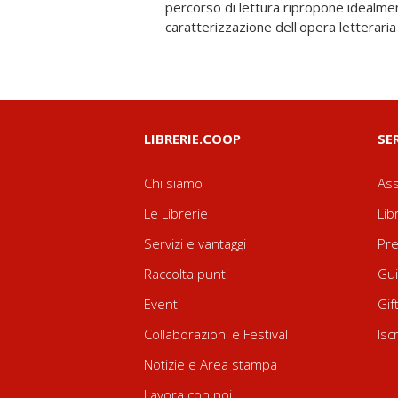
percorso di lettura ripropone idealmen
procedimenti formali. Aprono il volume le p
caratterizzazione dell'opera letterari
LIBRERIE.COOP
SE
Chi siamo
Ass
Le Librerie
Lib
Servizi e vantaggi
Pre
Raccolta punti
Gui
Eventi
Gif
Collaborazioni e Festival
Isc
Notizie e Area stampa
Lavora con noi