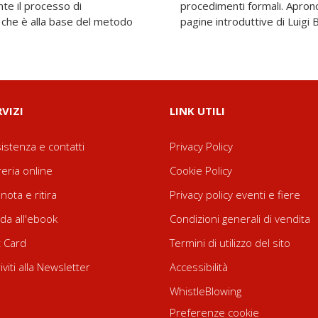
te il processo di
enetranti e puntuali
a che è alla base del metodo
pagine introduttive di Luigi B
RVIZI
LINK UTILI
istenza e contatti
Privacy Policy
reria online
Cookie Policy
nota e ritira
Privacy policy eventi e fiere
da all'ebook
Condizioni generali di vendita
t Card
Termini di utilizzo del sito
riviti alla Newsletter
Accessibilità
WhistleBlowing
Preferenze cookie