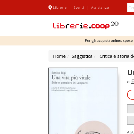
|
|
Librerie
Eventi
Assistenza
Per gli acquisti online: spes
Home
Saggistica
Critica e storia d
U
E
di
AGG