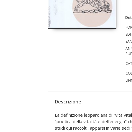
Det
FO
EDI
EA
AN
PUB
CAT
COL
LIN
Descrizione
La definizione leopardiana di "vita vit
critico di Emilio Bigi: dalla ricostruzione 
"poetica della vitalità e dell'energia"
esperienze concrete dell'autore all'ind
studi qui raccolti, apparsi in varie sedi t
e sulla poetica, e da qui all'analisi delle 