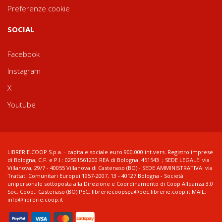
Preferenze cookie
SOCIAL
Facebook
Instagram
X
Youtube
LIBRERIE.COOP S.p.a. - capitale sociale euro 900.000 int.vers. Registro imprese
di Bologna, C.F. e P.I.: 02591561200 REA di Bologna: 451543 ; SEDE LEGALE: via
Villanova, 29/7 - 40055 Villanova di Castenaso (BO) - SEDE AMMINISTRATIVA: via
Trattati Comunitari Europei 1957-2007, 13 - 40127 Bologna - Società
unipersonale sottoposta alla Direzione e Coordinamento di Coop Alleanza 3.0
Soc. Coop., Castenaso (BO) PEC: libreriecoopspa@pec.librerie.coop.it MAIL:
info@librerie.coop.it