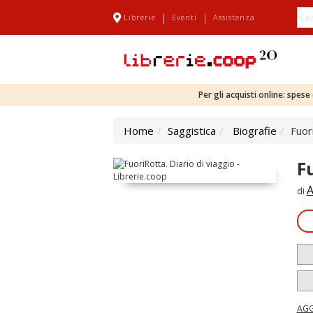
|
|
Librerie
Eventi
Assistenza
Per gli acquisti online: spes
Home
Saggistica
Biografie
Fuor
F
A
di
AGG