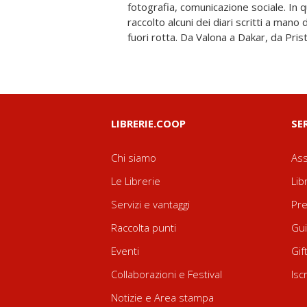
fotografia, comunicazione sociale. In 
riflettere sul mondo da cui la sua sto
raccolto alcuni dei diari scritti a mano 
fuori rotta. Da Valona a Dakar, da Pris
LIBRERIE.COOP
SE
Chi siamo
Ass
Le Librerie
Lib
Servizi e vantaggi
Pre
Raccolta punti
Gui
Eventi
Gif
Collaborazioni e Festival
Isc
Notizie e Area stampa