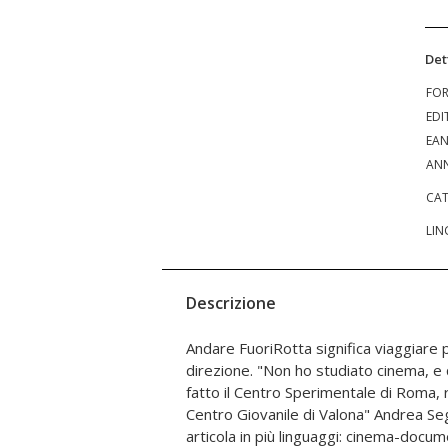
Det
FO
EDI
EA
ANN
CAT
LIN
Descrizione
Andare FuoriRotta significa viaggiare 
Ouagadougou, da Tataouine a Baghdad i
direzione. "Non ho studiato cinema, e
conoscere mondi appena fuori lo sp
fatto il Centro Sperimentale di Roma, r
regista ha viaggiato per conoscere le 
Centro Giovanile di Valona" Andrea Se
migranti che spesso sono protagonisti d
articola in più linguaggi: cinema-docum
Porto Marghera, da Rosà a Chioggi