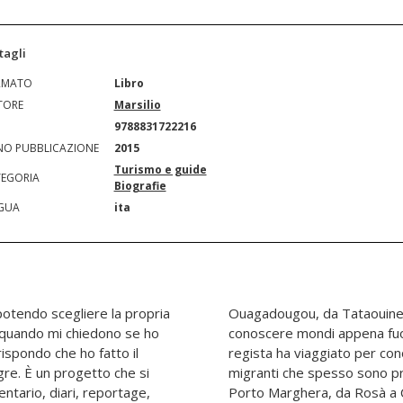
tagli
RMATO
Libro
TORE
Marsilio
N
9788831722216
O PUBBLICAZIONE
2015
Turismo e guide
EGORIA
Biografie
GUA
ita
potendo scegliere la propria
 diari portano il lettore a
 quando mi chiedono se ho
azio di Schengen dove il
ispondo che ho fatto il
storie e le origini dei
gre. È un progetto che si
ei suoi film. Da Padova a
entario, diari, reportage,
a si sofferma invece a