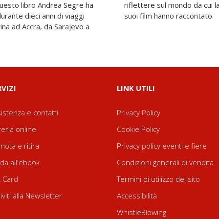
questo libro Andrea Segre ha
ria è partita e che spesso i
durante dieci anni di viaggi
suoi film hanno raccontato.
tina ad Accra, da Sarajevo a
RVIZI
LINK UTILI
istenza e contatti
Privacy Policy
reria online
Cookie Policy
nota e ritira
Privacy policy eventi e fiere
da all'ebook
Condizioni generali di vendita
t Card
Termini di utilizzo del sito
riviti alla Newsletter
Accessibilità
WhistleBlowing