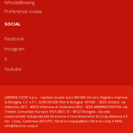
WhistleBlowing
Preferenze cookie
SOCIAL
Facebook
Instagram
X
Youtube
LIBRERIE.COOP S.p.a. - capitale sociale euro 900.000 int.vers. Registro imprese
di Bologna, C.F. e P.I.: 02591561200 REA di Bologna: 451543 ; SEDE LEGALE: via
Villanova, 29/7 - 40055 Villanova di Castenaso (BO) - SEDE AMMINISTRATIVA: via
Trattati Comunitari Europei 1957-2007, 13 - 40127 Bologna - Società
unipersonale sottoposta alla Direzione e Coordinamento di Coop Alleanza 3.0
Soc. Coop., Castenaso (BO) PEC: libreriecoopspa@pec.librerie.coop.it MAIL:
info@librerie.coop.it