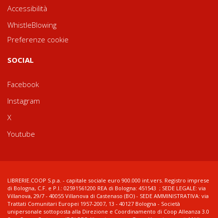
Accessibilità
WhistleBlowing
Preferenze cookie
SOCIAL
Facebook
Instagram
X
Youtube
LIBRERIE.COOP S.p.a. - capitale sociale euro 900.000 int.vers. Registro imprese
di Bologna, C.F. e P.I.: 02591561200 REA di Bologna: 451543 ; SEDE LEGALE: via
Villanova, 29/7 - 40055 Villanova di Castenaso (BO) - SEDE AMMINISTRATIVA: via
Trattati Comunitari Europei 1957-2007, 13 - 40127 Bologna - Società
unipersonale sottoposta alla Direzione e Coordinamento di Coop Alleanza 3.0