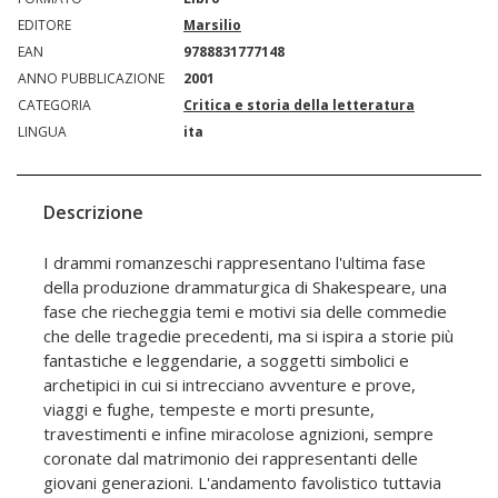
EDITORE
Marsilio
EAN
9788831777148
ANNO PUBBLICAZIONE
2001
CATEGORIA
Critica e storia della letteratura
LINGUA
ita
Descrizione
I drammi romanzeschi rappresentano l'ultima fase
della produzione drammaturgica di Shakespeare, una
fase che riecheggia temi e motivi sia delle commedie
che delle tragedie precedenti, ma si ispira a storie più
fantastiche e leggendarie, a soggetti simbolici e
archetipici in cui si intrecciano avventure e prove,
viaggi e fughe, tempeste e morti presunte,
travestimenti e infine miracolose agnizioni, sempre
coronate dal matrimonio dei rappresentanti delle
giovani generazioni. L'andamento favolistico tuttavia