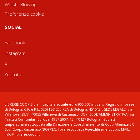
WhistleBlowing
Preferenze cookie
SOCIAL
Facebook
Instagram
X
Youtube
LIBRERIE.COOP S.p.a. - capitale sociale euro 900.000 int.vers. Registro imprese
di Bologna, C.F. e P.I.: 02591561200 REA di Bologna: 451543 ; SEDE LEGALE: via
Villanova, 29/7 - 40055 Villanova di Castenaso (BO) - SEDE AMMINISTRATIVA: via
Trattati Comunitari Europei 1957-2007, 13 - 40127 Bologna - Società
unipersonale sottoposta alla Direzione e Coordinamento di Coop Alleanza 3.0
Soc. Coop., Castenaso (BO) PEC: libreriecoopspa@pec.librerie.coop.it MAIL:
info@librerie.coop.it