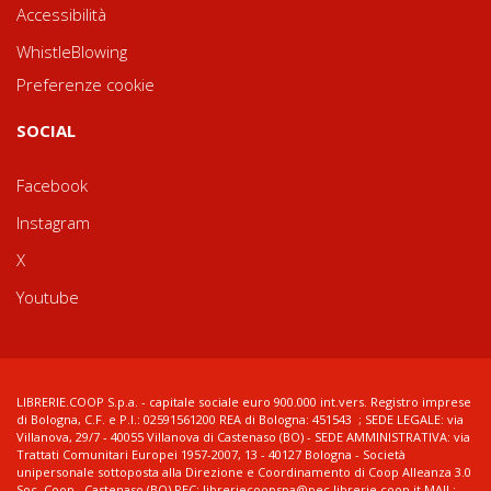
Accessibilità
WhistleBlowing
Preferenze cookie
SOCIAL
Facebook
Instagram
X
Youtube
LIBRERIE.COOP S.p.a. - capitale sociale euro 900.000 int.vers. Registro imprese
di Bologna, C.F. e P.I.: 02591561200 REA di Bologna: 451543 ; SEDE LEGALE: via
Villanova, 29/7 - 40055 Villanova di Castenaso (BO) - SEDE AMMINISTRATIVA: via
Trattati Comunitari Europei 1957-2007, 13 - 40127 Bologna - Società
unipersonale sottoposta alla Direzione e Coordinamento di Coop Alleanza 3.0
Soc. Coop., Castenaso (BO) PEC: libreriecoopspa@pec.librerie.coop.it MAIL: