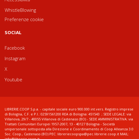
WhistleBlowing
Preferenze cookie
SOCIAL
Facebook
Instagram
X
Youtube
LIBRERIE.COOP S.p.a. - capitale sociale euro 900.000 int.vers. Registro imprese
di Bologna, C.F. e P.I.: 02591561200 REA di Bologna: 451543 ; SEDE LEGALE: via
Villanova, 29/7 - 40055 Villanova di Castenaso (BO) - SEDE AMMINISTRATIVA: via
Trattati Comunitari Europei 1957-2007, 13 - 40127 Bologna - Società
unipersonale sottoposta alla Direzione e Coordinamento di Coop Alleanza 3.0
Soc. Coop., Castenaso (BO) PEC: libreriecoopspa@pec.librerie.coop.it MAIL:
info@librerie.coop.it