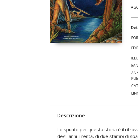
AGG
Det
FO
EDI
ILL
EA
AN
PUB
CAT
LIN
Descrizione
Lo spunto per questa storia è il ritrov
lotta contro le forze del male, incarn
degli anni Trenta, di due stampi di spad
Questa storia può essere considerata 