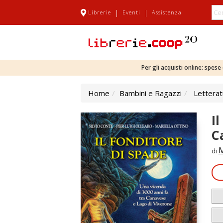
|
|
Librerie
Eventi
Assistenza
Per gli acquisti online: spes
Home
Bambini e Ragazzi
Letterat
I
C
M
di