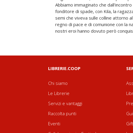
Abbiamo immaginato che dall'incontro di
di quello che accadrà, proprio in Canaves
fonditore di spade, con Kila, la ragazza
commistione dell'operosità industrial
semi che viveva sulle colline attorno a
È in Canavese, infatti, che gli Olivetti h
regno di pace e di comunione con la n
sogno della fabbrica ideale: rispett
nostri eroi hanno dovuto però conquis
LIBRERIE.COOP
SE
Chi siamo
Ass
Le Librerie
Lib
Servizi e vantaggi
Pre
Raccolta punti
Gui
Eventi
Gif