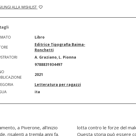
IUNGI ALLA WISHLIST
tagli
RMATO
Libro
Editrice Tipografia Baima-
TORE
Ronchetti
USTRATORI
A. Graziano, L. Pionna
N
9788831934497
NO
2021
BLICAZIONE
EGORIA
Letteratura per ragazzi
GUA
ita
amento, a Piverone, all'inizio
ate dallo stregone Padraick.
e, risalenti a tremila anni fa.
una anticipazione visionaria