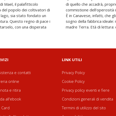
 Mael, il palafitticolo
e, tremila anni dopo: la
 del popolo dei coltivatori di
e con la saggezza contadina.
l lago, sia stato fondato un
anno tentato di realizzare il
atura. Questo regno di pace i
osa dell'uomo e della grande
tarselo, con una disperata
madre Terra. Età di lettura: 
RVIZI
LINK UTILI
istenza e contatti
Privacy Policy
reria online
Cookie Policy
nota e ritira
Privacy policy eventi e fiere
da all'ebook
Condizioni generali di vendita
t Card
Termini di utilizzo del sito