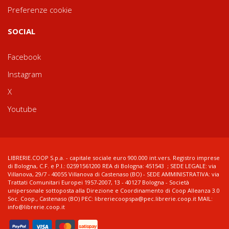
Preferenze cookie
SOCIAL
Facebook
Instagram
X
Youtube
LIBRERIE.COOP S.p.a. - capitale sociale euro 900.000 int.vers. Registro imprese
di Bologna, C.F. e P.I.: 02591561200 REA di Bologna: 451543 ; SEDE LEGALE: via
Villanova, 29/7 - 40055 Villanova di Castenaso (BO) - SEDE AMMINISTRATIVA: via
Trattati Comunitari Europei 1957-2007, 13 - 40127 Bologna - Società
unipersonale sottoposta alla Direzione e Coordinamento di Coop Alleanza 3.0
Soc. Coop., Castenaso (BO) PEC: libreriecoopspa@pec.librerie.coop.it MAIL:
info@librerie.coop.it