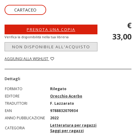
CARTACEO
€
PRENOTA UNA COPIA
33,00
Verifica la disponibilità nella tua libreria
NON DISPONIBILE ALL'ACQUISTO
AGGIUNGI ALLA WISHLIST
Dettagli
FORMATO
Rilegato
EDITORE
Orecchio Acerbo
TRADUTTORI
F. Lazzarato
EAN
9788832070934
ANNO PUBBLICAZIONE
2022
Letteratura per ragazzi
CATEGORIA
Saggi per ragazzi