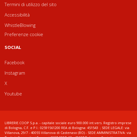
Termini di utilizzo del sito
Accessibilità
WhistleBlowing
Preferenze cookie
SOCIAL
Facebook
Instagram
X
Youtube
LIBRERIE.COOP S.p.a. - capitale sociale euro 900.000 int.vers. Registro imprese
di Bologna, C.F. e P.I.: 02591561200 REA di Bologna: 451543 ; SEDE LEGALE: via
Villanova, 29/7 - 40055 Villanova di Castenaso (BO) - SEDE AMMINISTRATIVA: via