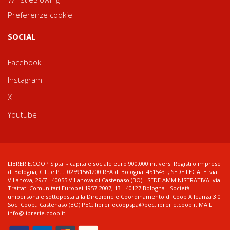
Preferenze cookie
SOCIAL
Facebook
Instagram
X
Youtube
LIBRERIE.COOP S.p.a. - capitale sociale euro 900.000 int.vers. Registro imprese
di Bologna, C.F. e P.I.: 02591561200 REA di Bologna: 451543 ; SEDE LEGALE: via
Villanova, 29/7 - 40055 Villanova di Castenaso (BO) - SEDE AMMINISTRATIVA: via
Trattati Comunitari Europei 1957-2007, 13 - 40127 Bologna - Società
unipersonale sottoposta alla Direzione e Coordinamento di Coop Alleanza 3.0
Soc. Coop., Castenaso (BO) PEC: libreriecoopspa@pec.librerie.coop.it MAIL:
info@librerie.coop.it