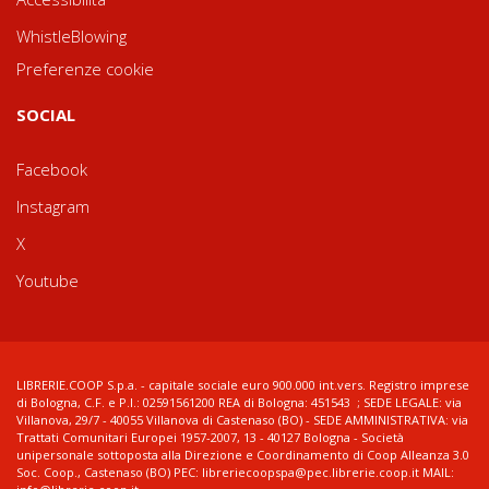
WhistleBlowing
Preferenze cookie
SOCIAL
Facebook
Instagram
X
Youtube
LIBRERIE.COOP S.p.a. - capitale sociale euro 900.000 int.vers. Registro imprese
di Bologna, C.F. e P.I.: 02591561200 REA di Bologna: 451543 ; SEDE LEGALE: via
Villanova, 29/7 - 40055 Villanova di Castenaso (BO) - SEDE AMMINISTRATIVA: via
Trattati Comunitari Europei 1957-2007, 13 - 40127 Bologna - Società
unipersonale sottoposta alla Direzione e Coordinamento di Coop Alleanza 3.0
Soc. Coop., Castenaso (BO) PEC: libreriecoopspa@pec.librerie.coop.it MAIL: