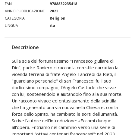
EAN
9788832235418
ANNO PUBBLICAZIONE
2022
CATEGORIA
Religioni
LINGUA
ita
Descrizione
Sulla scia del fortunatissimo "Francesco giullare di
Dio", padre Raniero ci racconta con stile narrativo la
vicenda terrena di frate Angelo Tancredi da Rieti, il
"guardiano personale" di san Francesco: fu il suo
dodicesimo compagno, l'Angelo Custode che visse
con lui, sostenendolo e aiutandolo fino alla sua morte.
Un racconto vivace ed entusiasmante della scintilla
che ha generato una via nuova nella Chiesa e, con la
forza dello Spirito, ha cambiato le sorti dell'umanità.
Scrive l'autore nell'introduzione: «Eccomi dunque
all'opera. Entriamo nel cammino verso una serie di
importanti "ottavi centenari francescani": nel 2023