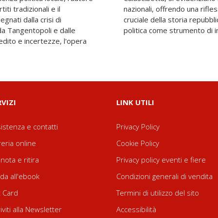
iti tradizionali e il
ondita su un periodo
gnati dalla crisi di
 sul cambiamento della
a da Tangentopoli e dalle
politica come strumento di int
edito e incertezze, l'opera
RVIZI
LINK UTILI
istenza e contatti
Privacy Policy
reria online
Cookie Policy
nota e ritira
Privacy policy eventi e fiere
da all'ebook
Condizioni generali di vendita
t Card
Termini di utilizzo del sito
riviti alla Newsletter
Accessibilità