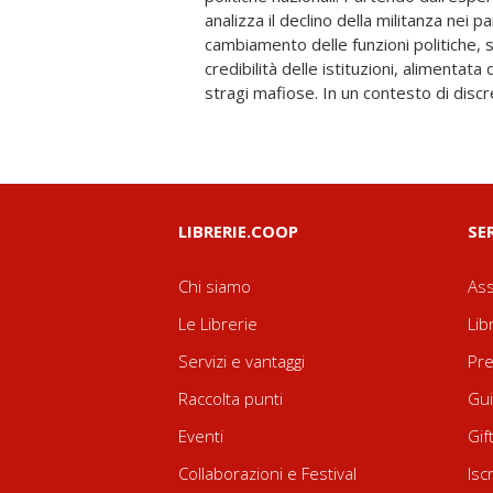
analizza il declino della militanza nei part
nazionali, offrendo una riflessione approf
cambiamento delle funzioni politiche, se
cruciale della storia repubblicana italiana e
credibilità delle istituzioni, alimentat
stragi mafiose. In un contesto di discr
LIBRERIE.COOP
SE
Chi siamo
Ass
Le Librerie
Lib
Servizi e vantaggi
Pre
Raccolta punti
Gui
Eventi
Gif
Collaborazioni e Festival
Isc