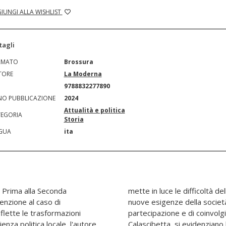
IUNGI ALLA WISHLIST
tagli
RMATO
Brossura
TORE
La Moderna
N
9788832277890
O PUBBLICAZIONE
2024
Attualità e politica
EGORIA
Storia
GUA
ita
a Prima alla Seconda
iana nell'adattarsi alle
tenzione al caso di
ono nuovi modelli di
iflette le trasformazioni
o. Attraverso lo studio di
enza politica locale, l'autore
ocali che rispecchiano quelle