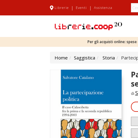
|
|
Librerie
Eventi
Assistenza
Per gli acquisti online: spes
Home
Saggistica
Storia
Partecip
P
s
S
di