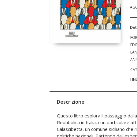
AGG
Det
FO
EDI
EA
ANN
CAT
LIN
Descrizione
Questo libro esplora il passaggio dall
mette in luce le difficoltà della politica ital
Repubblica in Italia, con particolare at
nuove esigenze della società, mentre emerg
Calascibetta, un comune siciliano che r
partecipazione e di coinvolgimento civic
politiche nazionali. Partendo dall'esperi
Calascibetta, si evidenziano le sfide l