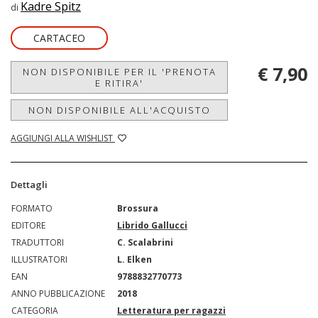
Kadre Spitz
di
CARTACEO
€ 7,90
NON DISPONIBILE PER IL 'PRENOTA
E RITIRA'
NON DISPONIBILE ALL'ACQUISTO
AGGIUNGI ALLA WISHLIST
Dettagli
FORMATO
Brossura
EDITORE
Librido Gallucci
TRADUTTORI
C. Scalabrini
ILLUSTRATORI
L. Elken
EAN
9788832770773
ANNO PUBBLICAZIONE
2018
CATEGORIA
Letteratura per ragazzi