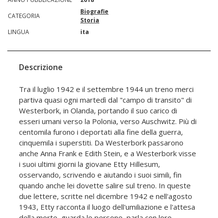
Biografie
CATEGORIA
Storia
LINGUA
ita
Descrizione
Tra il luglio 1942 e il settembre 1944 un treno merci
partiva quasi ogni martedì dal "campo di transito" di
Westerbork, in Olanda, portando il suo carico di
esseri umani verso la Polonia, verso Auschwitz. Più di
centomila furono i deportati alla fine della guerra,
cinquemila i superstiti. Da Westerbork passarono
anche Anna Frank e Edith Stein, e a Westerbork visse
i suoi ultimi giorni la giovane Etty Hillesum,
osservando, scrivendo e aiutando i suoi simili, fin
quando anche lei dovette salire sul treno. In queste
due lettere, scritte nel dicembre 1942 e nell'agosto
1943, Etty racconta il luogo dell'umiliazione e l'attesa
della morte, guarda le persone, parla con loro,