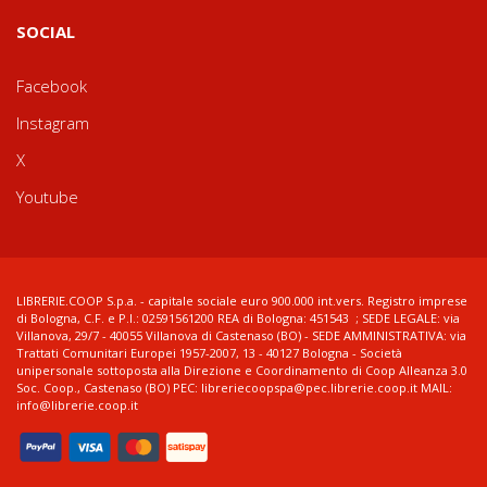
SOCIAL
Facebook
Instagram
X
Youtube
LIBRERIE.COOP S.p.a. - capitale sociale euro 900.000 int.vers. Registro imprese
di Bologna, C.F. e P.I.: 02591561200 REA di Bologna: 451543 ; SEDE LEGALE: via
Villanova, 29/7 - 40055 Villanova di Castenaso (BO) - SEDE AMMINISTRATIVA: via
Trattati Comunitari Europei 1957-2007, 13 - 40127 Bologna - Società
unipersonale sottoposta alla Direzione e Coordinamento di Coop Alleanza 3.0
Soc. Coop., Castenaso (BO) PEC: libreriecoopspa@pec.librerie.coop.it MAIL:
info@librerie.coop.it