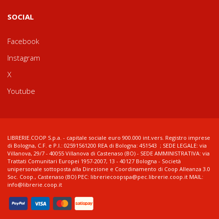
SOCIAL
Facebook
Instagram
X
Youtube
LIBRERIE.COOP S.p.a. - capitale sociale euro 900.000 int.vers. Registro imprese
di Bologna, C.F. e P.I.: 02591561200 REA di Bologna: 451543 ; SEDE LEGALE: via
Villanova, 29/7 - 40055 Villanova di Castenaso (BO) - SEDE AMMINISTRATIVA: via
Trattati Comunitari Europei 1957-2007, 13 - 40127 Bologna - Società
unipersonale sottoposta alla Direzione e Coordinamento di Coop Alleanza 3.0
Soc. Coop., Castenaso (BO) PEC: libreriecoopspa@pec.librerie.coop.it MAIL:
info@librerie.coop.it