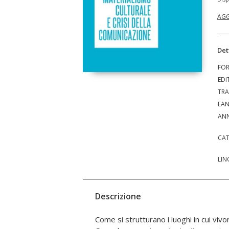
AGG
Det
FO
EDI
TRA
EA
ANN
CAT
LIN
Descrizione
Come si strutturano i luoghi in cui viv
facciamo amicizia, lavoriamo e acquis