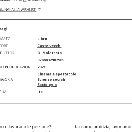
IUNGI ALLA WISHLIST
tagli
RMATO
Libro
TORE
Castelvecchi
DUTTORI
O. Malatesta
N
9788832902969
O PUBBLICAZIONE
2021
Cinema e spettacolo
EGORIA
Scienze sociali
Sociologia
GUA
ita
ono e lavorano le persone?
tiamo. Di qui la necessità