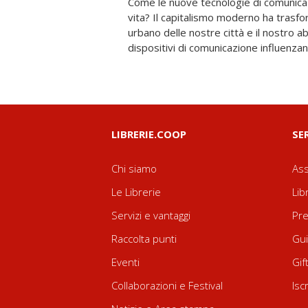
Come le nuove tecnologie di comunica
urgente di ripensare lo spazio pubblic
vita? Il capitalismo moderno ha trasfor
il mondo. Richard Sennett riflette su
urbano delle nostre città e il nostro a
ripensare criticamente il capitalismo mod
dispositivi di comunicazione influenzan
LIBRERIE.COOP
SE
Chi siamo
Ass
Le Librerie
Lib
Servizi e vantaggi
Pre
Raccolta punti
Gui
Eventi
Gif
Collaborazioni e Festival
Isc