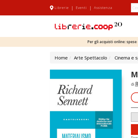
|
|
Librerie
Eventi
Assistenza
Per gli acquisti online: spes
Home
Arte Spettacolo
Cinema e s
M
R
di
Disp