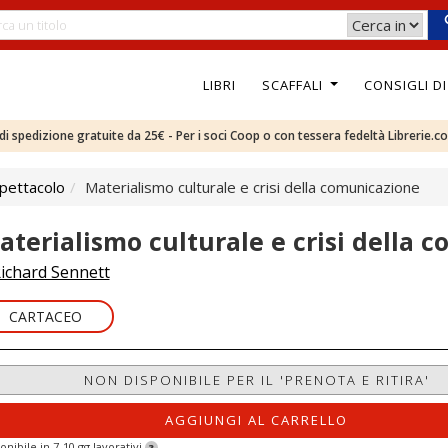
LIBRI
SCAFFALI
CONSIGLI D
e di spedizione gratuite da 25€ - Per i soci Coop o con tessera fedeltà Librerie.c
pettacolo
Materialismo culturale e crisi della comunicazione
aterialismo culturale e crisi della 
ichard Sennett
CARTACEO
NON DISPONIBILE PER IL 'PRENOTA E RITIRA'
AGGIUNGI AL CARRELLO
onibile in 7-10 gg lavorativi
?