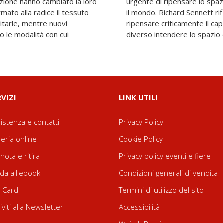
zione hanno cambiato la loro
o e il nostro modo di abitare
mato alla radice il tessuto
 questi temi invitandoci a
bitarle, mentre nuovi
erno e a immaginare un
o le modalità con cui
diverso intendere lo spazio 
RVIZI
LINK UTILI
istenza e contatti
Privacy Policy
reria online
Cookie Policy
nota e ritira
Privacy policy eventi e fiere
da all'ebook
Condizioni generali di vendita
t Card
Termini di utilizzo del sito
riviti alla Newsletter
Accessibilità