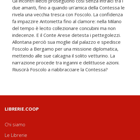
Gli incontri illeciti proseguono così senza intralci tra i
due amanti, fino a quando un’amica della Contessa le
rivela una vecchia tresca con Foscolo. La confidenza
fa impazzire Antonietta fino al clamore: nella Milano
del tempo è lecito collezionare concubini ma non
indecenze. E il Conte Arese detesta i pettegolezzi.
Allontana perciò sua moglie dal palazzo e spedisce
Foscolo a Bergamo per una missione diplomatica,
mettendo alle sue calcagna il solito vetturino. La
narrazione procede tra inganni e delittuose azioni.
Riuscirà Foscolo a riabbracciare la Contessa?
LIBRERIE.COOP
Chi siamo
Le Librerie