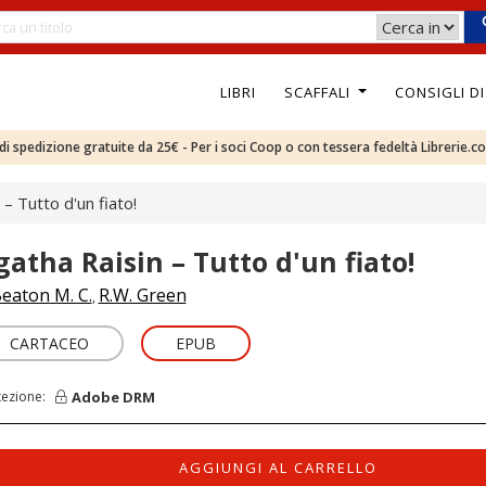
LIBRI
SCAFFALI
CONSIGLI D
e di spedizione gratuite da 25€ - Per i soci Coop o con tessera fedeltà Librerie.c
 – Tutto d'un fiato!
gatha Raisin – Tutto d'un fiato!
eaton M. C.
R.W. Green
,
CARTACEO
EPUB
Adobe DRM
tezione:
AGGIUNGI AL CARRELLO