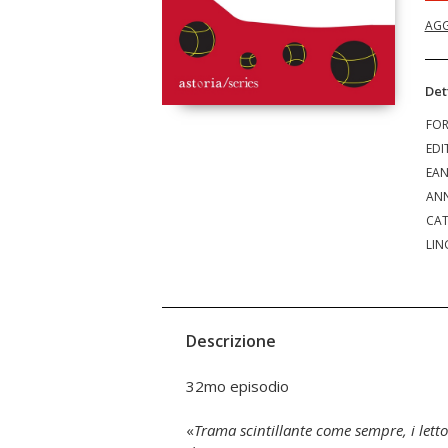
AGG
Det
FO
EDI
EA
ANN
CAT
LIN
Descrizione
32mo episodio
«
Trama scintillante come sempre, i letto