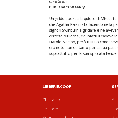
divertirsi.
»
Publishers Weekly
Un grido spezza la quiete di Mircester
Ammiraglio? È inevitabile: ogni abitante
che Agatha Raisin sta facendo nella pa
e un colpevole, però le chiacchiere e i 
signori Swinburn a gridare e ne aveva
presto proprio sui signori Swinburn, s
disteso sull’erba, c’è infatti il cadave
locale bocciofila. Per fortuna, la coppia
Harold Nelson, però tutti lo conoscev
Ma basterà per chiarire il mistero di 
era noto non soltanto per la sua pass
soprattutto per la sua spiccata tenden
LIBRERIE.COOP
SE
Chi siamo
Ass
Le Librerie
Lib
Servizi e vantaggi
Pre