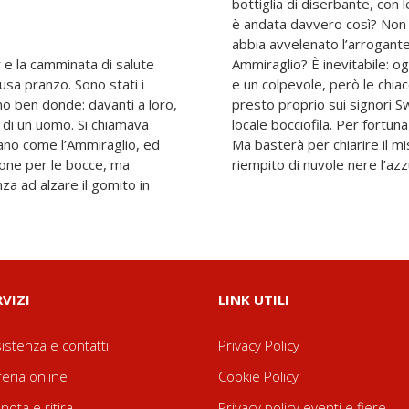
bottiglia di diserbante, con 
è andata davvero così? Non 
abbia avvelenato l’arrogant
 e la camminata di salute
 di Mircester ha una teoria
usa pranzo. Sono stati i
sospetti si addensano ben
no ben donde: davanti a loro,
oci, come l’Ammiraglio, della
re di un uomo. Si chiamava
 ha Agatha dalla sua parte.
ano come l’Ammiraglio, ed
un omicidio che sembra aver
ione per le bocce, ma
riempito di nuvole nere l’az
za ad alzare il gomito in
RVIZI
LINK UTILI
istenza e contatti
Privacy Policy
reria online
Cookie Policy
nota e ritira
Privacy policy eventi e fiere