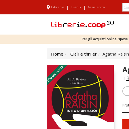
|
|
Librerie
Eventi
Assistenza
Per gli acquisti online: spes
Home
Gialli e thriller
Agatha Raisin
EBOOK - EPUB
A
B
di
Pro