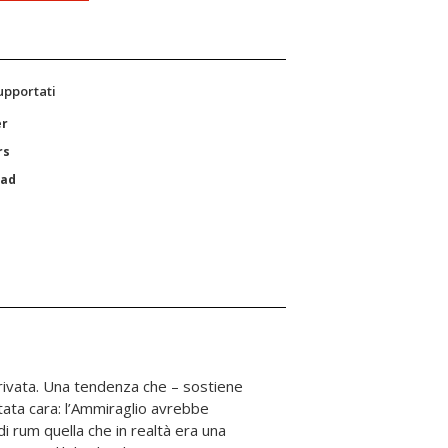
supportati
er
rs
Pad
privata. Una tendenza che – sostiene
stata cara: l’Ammiraglio avrebbe
i rum quella che in realtà era una