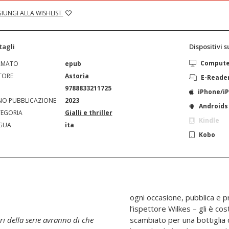
IUNGI ALLA WISHLIST
tagli
Dispositivi 
Comput
RMATO
epub
TORE
Astoria
E-Reade
N
9788833211725
iPhone/i
O PUBBLICAZIONE
2023
Androids
EGORIA
Gialli e thriller
Kindle
GUA
ita
Kobo
ogni occasione, pubblica e 
l’ispettore Wilkes – gli è co
ri della serie avranno di che
scambiato per una bottiglia d