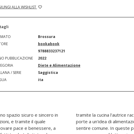
IUNGI ALLA WISHLIST
tagli
RMATO
Brossura
TORE
bookabook
N
9788833237121
O PUBBLICAZIONE
2022
EGORIA
Diete e Alimentazione
LANA / SERIE
Saggistica
GUA
ita
uno spazio sicuro e sincero in
sua storia e apre al lettore le
ioni, e tramite il quale
ra della dieta lontane dal
trovare pace e benessere, a
 trentasei ricette vegane