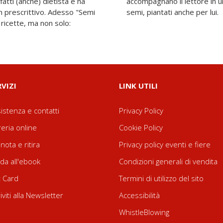
fatti (anche) dietista e ha
co di emozioni e di piccoli
n prescrittivo. Adesso "Semi
semi, piantati anche per lui.
 ricette, ma non solo:
RVIZI
LINK UTILI
istenza e contatti
Privacy Policy
reria online
Cookie Policy
nota e ritira
Privacy policy eventi e fiere
da all'ebook
Condizioni generali di vendita
t Card
Termini di utilizzo del sito
riviti alla Newsletter
Accessibilità
WhistleBlowing