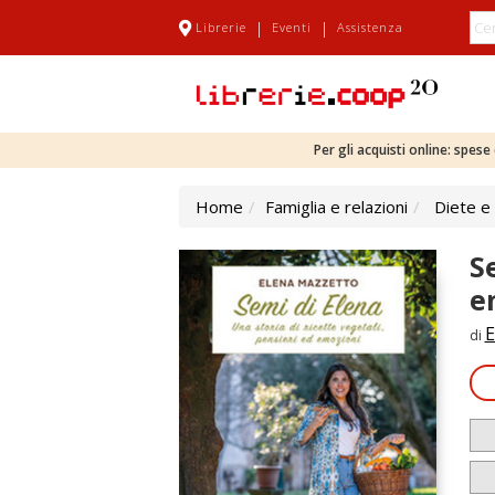
|
|
Librerie
Eventi
Assistenza
Per gli acquisti online: spes
Home
Famiglia e relazioni
Diete e
S
e
E
di