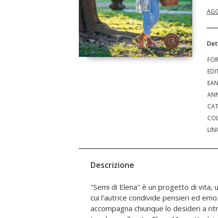
AGG
Det
FO
EDI
EA
ANN
CAT
COL
LIN
Descrizione
"Semi di Elena" è un progetto di vita, 
tramite la cucina l'autrice racconta la 
cui l'autrice condivide pensieri ed emoz
porte a un'idea di alimentazione e di cultu
accompagna chiunque lo desideri a ri
sentire comune. In queste pagine,