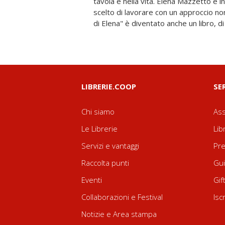
tavola e nella vita. Elena Mazzetto è in
accompagnano il lettore in un viaggio ric
scelto di lavorare con un approccio no
di Elena" è diventato anche un libro, di
LIBRERIE.COOP
SE
Chi siamo
Ass
Le Librerie
Lib
Servizi e vantaggi
Pre
Raccolta punti
Gui
Eventi
Gif
Collaborazioni e Festival
Isc
Notizie e Area stampa